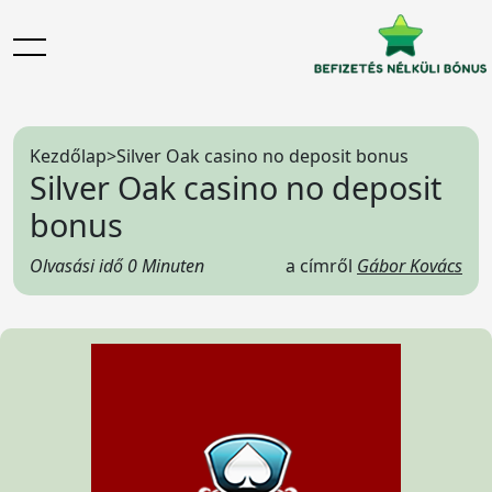
Kezdőlap
>
Silver Oak casino no deposit bonus
Silver Oak casino no deposit
bonus
Olvasási idő 0 Minuten
a címről
Gábor Kovács