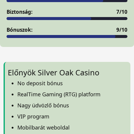
Biztonság:
7/10
Bónuszok:
9/10
Előnyök Silver Oak Casino
No deposit bónus
RealTime Gaming (RTG) platform
Nagy üdvözlő bónus
VIP program
Mobilbarát weboldal