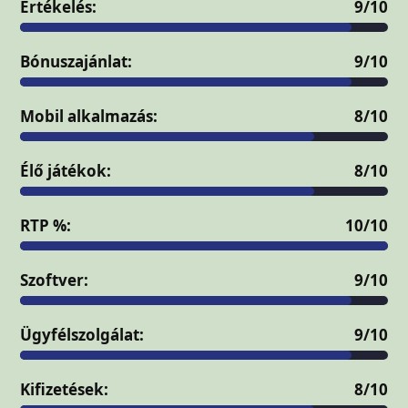
Értékelés:
9/10
Bónuszajánlat:
9/10
Mobil alkalmazás:
8/10
Élő játékok:
8/10
RTP %:
10/10
Szoftver:
9/10
Ügyfélszolgálat:
9/10
Kifizetések:
8/10