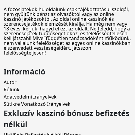
A fozosjatekok.hu oldalunk csak tájékoztatásul szolgál,
nem gyűjtünk pénzt az olvasóktól vagy az online
kaszinó játékosoktól. Az oldal online kaszinók és
szerencsejátékok elemzését kínálja. Ha még nem vagy
18 éves, kérjük, hagyd el ezt az oldalt. Ne feledd, hogy a
szerencsejáték függőséget okoz, és felelősségteljesen
kell játszani! Mivel független tanácsadóként működünk,
nem vállalunk felelősséget az egyes online kaszinókban
elszenvedett veszteségeidért. Játsszon
felelősségteljesen!
Információ
Autor
Rólunk
Adatvédelmi Irányelvek
Sütikre Vonatkozó Irányelvek
Exkluzív kaszinó bónusz befizetés
nélkül
HitNSpin Befizetés Nélküli Bónusz